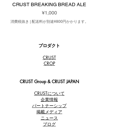
CRUST BREAKING BREAD ALE
価格
¥1,000
消費税抜き
|
配送料が別途¥800円かかります。
プロダクト
CRUST
​CROP
CRUST Group & CRUST JAPAN
CRUSTについて
企業情報
パートナーシップ
​掲載メディア
ニュース
ブログ