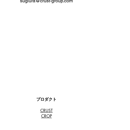
sugiura@crust-group.com
プロダクト
CRUST
​CROP