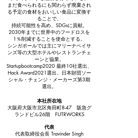
まだ食べられるにも関わらず廃棄され
る予定の食材をおいしい食品に変換す
ることで、
持続可能性を高め、SDGsに貢献。
2030年までに世界中のフードロスを
1％削減することを使命とする。
シンガポールでは主にマリーナベイサ
ンズ等の大型ホテルやレストランチェ
ーンと協業。
Startupbootcamp2020 最終10社選出、
Hack Award2021選出、⽇本財団ソー
シャル・チェンジ・メーカーズ第3期
選出。
本社所在地
大阪府大阪市北区角田町8-47 阪急グ
ランドビル26階 FUTRWORKS
代表
代表取締役会長 Travinder Singh