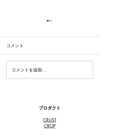
コメント
コメントを追加…
クラフトビアマーケット
【TORANOMON
虎ノ門さんでCRUSTビー
RIGHT NEW 
ルが楽しめる！
橋・虎ノ門エリ
CRUST Japan
プサイクルビー
します！
プロダクト
CRUST
​CROP