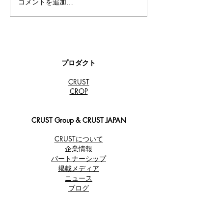
コメントを追加…
TOKYOロビンさんで
【TORANOMON
CRUSTビールが楽しめ
RIGHT NEW 
る！
橋・虎ノ門エリ
CRUST Japan
プサイクルビー
します！
プロダクト
CRUST
​CROP
CRUST Group & CRUST JAPAN
CRUSTについて
企業情報
パートナーシップ
​掲載メディア
ニュース
ブログ