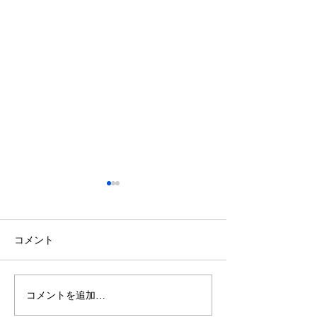
コメント
コメントを追加…
クラフトビアマーケット
TOKYOロビン
虎ノ門さんでCRUSTビー
CRUSTビール