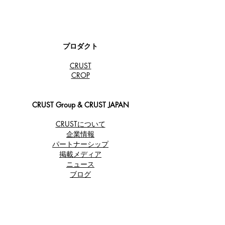
ルが楽しめる！
る！
プロダクト
CRUST
​CROP
CRUST Group & CRUST JAPAN
CRUSTについて
企業情報
パートナーシップ
​掲載メディア
ニュース
ブログ
カスタマーサポート